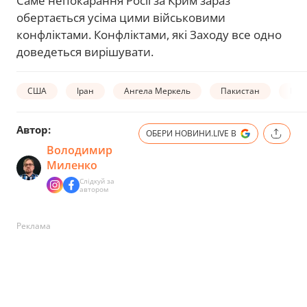
Саме непокарання Росії за Крим зараз
обертається усіма цими військовими
конфліктами. Конфліктами, які Заходу все одно
доведеться вирішувати.
США
Іран
Ангела Меркель
Пакистан
Ірак
Автор:
ОБЕРИ НОВИНИ.LIVE В
Володимир
Миленко
Слідкуй за
автором
Реклама