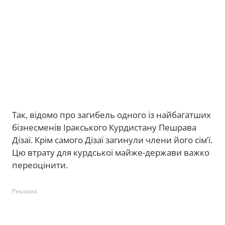
Так, відомо про загибель одного із найбагатших
бізнесменів Іракського Курдистану Пешрава
Дізаї. Крім самого Дізаї загинули члени його сім’ї.
Цю втрату для курдської майже-держави важко
переоцінити.
Реклама