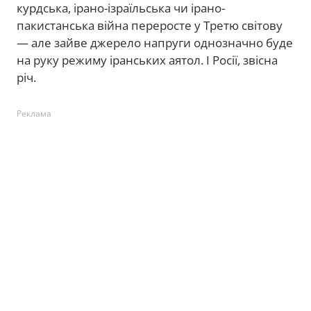
курдська, ірано-ізраїльська чи ірано-
пакистанська війна переросте у Третю світову
— але зайве джерело напруги однозначно буде
на руку режиму іранських аятол. І Росії, звісна
річ.
Реклама