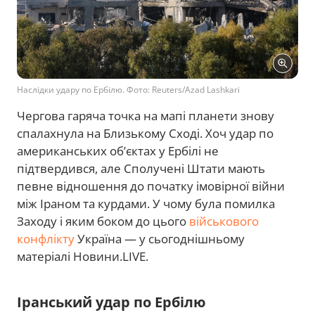
Наслідки удару по Ербілю. Фото: Reuters/Azad Lashkari
Чергова гаряча точка на мапі планети знову
спалахнула на Близькому Сході. Хоч удар по
американських об’єктах у Ербілі не
підтвердився, але Сполучені Штати мають
певне відношення до початку імовірної війни
між Іраном та курдами. У чому була помилка
Заходу і яким боком до цього
військового
конфлікту
Україна — у сьогоднішньому
матеріалі Новини.LIVE.
Іранський удар по Ербілю