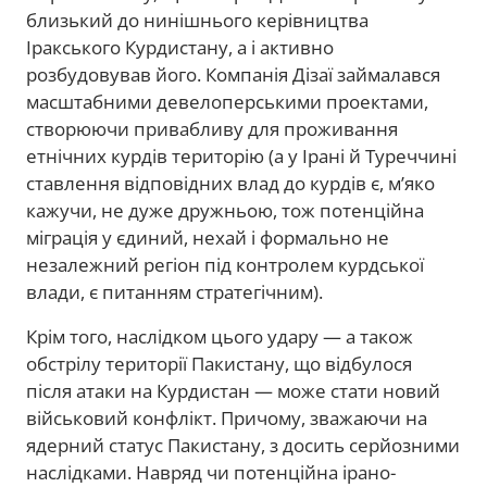
близький до нинішнього керівництва
Іракського Курдистану, а і активно
розбудовував його. Компанія Дізаї займалався
масштабними девелоперськими проектами,
створюючи привабливу для проживання
етнічних курдів територію (а у Ірані й Туреччині
ставлення відповідних влад до курдів є, м’яко
кажучи, не дуже дружньою, тож потенційна
міграція у єдиний, нехай і формально не
незалежний регіон під контролем курдської
влади, є питанням стратегічним).
Крім того, наслідком цього удару — а також
обстрілу території Пакистану, що відбулося
після атаки на Курдистан — може стати новий
військовий конфлікт. Причому, зважаючи на
ядерний статус Пакистану, з досить серйозними
наслідками. Навряд чи потенційна ірано-