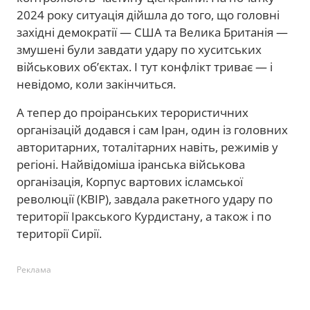
2024 року ситуація дійшла до того, що головні
західні демократії — США та Велика Британія —
змушені були завдати удару по хуситських
військових об’єктах. І тут конфлікт триває — і
невідомо, коли закінчиться.
А тепер до проіранських терористичних
організацій додався і сам Іран, один із головних
авторитарних, тоталітарних навіть, режимів у
регіоні. Найвідоміша іранська військова
організація, Корпус вартових ісламської
революції (КВІР), завдала ракетного удару по
території Іракського Курдистану, а також і по
території Сирії.
Реклама