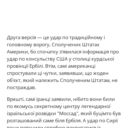
Друга версія — це удар по традиційному і
головному ворогу, Сполучених Штатах
Америки, бо спочатку з’явилася інформація про
удар по консульству США у столиці курдської
провінції Ербілі. Втім, самі американці
спростували ці чутки, заявивши, що жоден
об’єкт, який належить Сполученим Штатам, не
постраждав.
Врешті, самі іранці заявили, нібито вони били
по якомусь секретному центру легендарної
ізраїльської розвідки "Моссад", який буцімто був
розташований саме біля Ербіля. А удар по Сирії
вони пояснили спробою поквитатися із