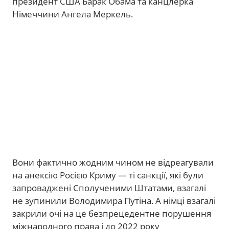
президент США Барак Обама та канцлерка
Німеччини Ангела Меркель.
Вони фактично жодним чином не відреагували
на анексію Росією Криму — ті санкції, які були
запроваджені Сполученими Штатами, взагалі
не зупинили Володимира Путіна. А німці взагалі
закрили очі на це безпрецедентне порушення
міжнародного права і до 2022 року