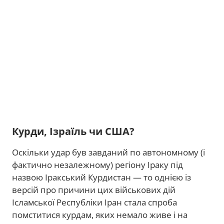
Курди, Ізраїль чи США?
Оскільки удар був завданий по автономному (і
фактично незалежному) регіону Іраку під
назвою Іракський Курдистан — то однією із
версій про причини цих військових дій
Ісламської Республіки Іран стала спроба
помститися курдам, яких немало живе і на