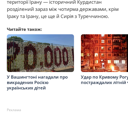
території Ірану — історичний Курдистан
розділений зараз між чотирма державами, крім
Іраку та Ірану, це ще й Сирія з Туреччиною.
Читайте також:
У Вашингтоні нагадали про
Удар по Кривому Рог
викрадених Росією
постраждалих літній 
українських дітей
Реклама