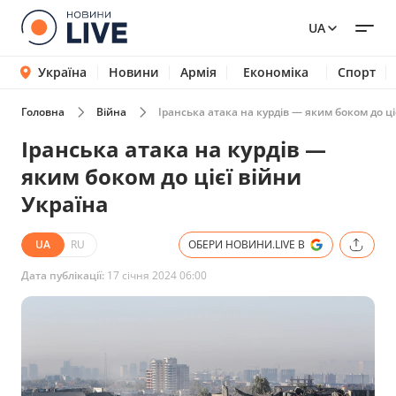
UA
Україна
Новини
Армія
Економіка
Спорт
Головна
Війна
Іранська атака на курдів — яким боком до ці
Іранська атака на курдів —
яким боком до цієї війни
Україна
UA
RU
ОБЕРИ НОВИНИ.LIVE В
Дата публікації:
17 січня 2024 06:00