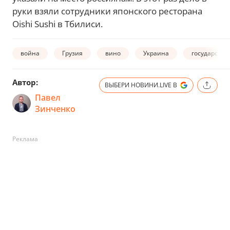
руки взяли сотрудники японского ресторана
Oishi Sushi в Тбилиси.
война
Грузия
вино
Украина
государство
Автор:
ВЫБЕРИ НОВИНИ.LIVE В
Павел
Зинченко
Реклама