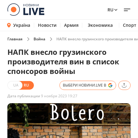
RU
Україна
Новости
Армия
Экономика
Спорт
Главная
Война
НАПК внесло грузинского производителя в
НАПК внесло грузинского
производителя вин в список
спонсоров войны
UA
RU
ВЫБЕРИ НОВИНИ.LIVE В
Дата публикации
9 ноября 2023 19:27