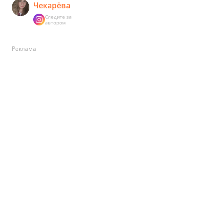
Чекарёва
Следите за
автором
Реклама