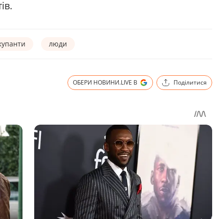
тів.
купанти
люди
ОБЕРИ НОВИНИ.LIVE В
Поділитися