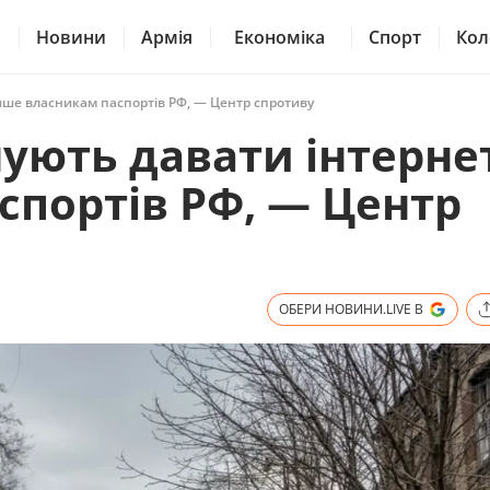
Новини
Армія
Економіка
Спорт
Кол
ише власникам паспортів РФ, — Центр спротиву
нують давати інтерне
портів РФ, — Центр
ОБЕРИ НОВИНИ.LIVE В