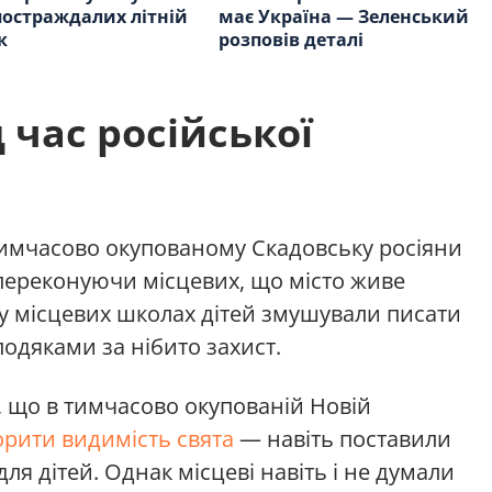
постраждалих літній
має Україна — Зеленський
к
розповів деталі
 час російської
тимчасово окупованому Скадовську росіяни
 переконуючи місцевих, що місто живе
у місцевих школах дітей змушували писати
подяками за нібито захист.
 що в тимчасово окупованій Новій
орити видимість свята
— навіть поставили
ля дітей. Однак місцеві навіть і не думали