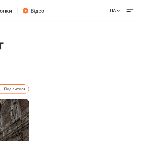
онки
Відео
UA
т
Поділитися