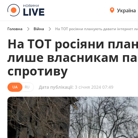
Україна
Головна
Війна
На ТОТ росіяни планують давати інтернет л
На ТОТ росіяни пла
лише власникам пас
спротиву
Дата публікації:
3 січня 2024 07:49
UA
RU