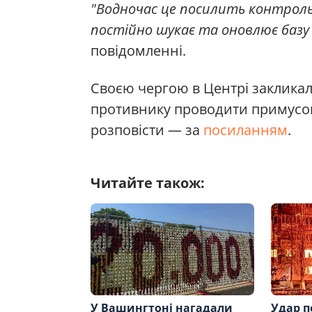
"Водночас це посилить контроль
постійно шукає та оновлює базу
повідомленні.
Своєю чергою в Центрі закликал
противнику проводити примусо
розповісти — за
посиланням
.
Читайте також:
У Вашингтоні нагадали
Удар п