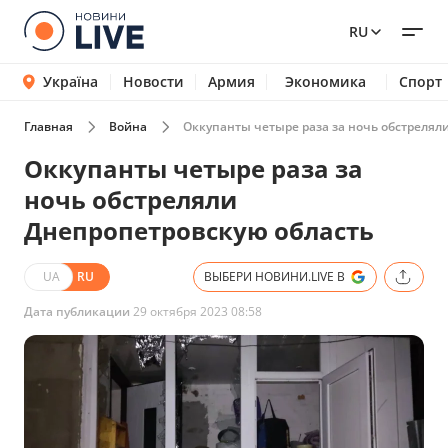
RU
Україна
Новости
Армия
Экономика
Спорт
Главная
Война
Оккупанты четыре раза за ночь обстрелял
Оккупанты четыре раза за
ночь обстреляли
Днепропетровскую область
UA
RU
ВЫБЕРИ НОВИНИ.LIVE В
Дата публикации
29 октября 2023 08:58