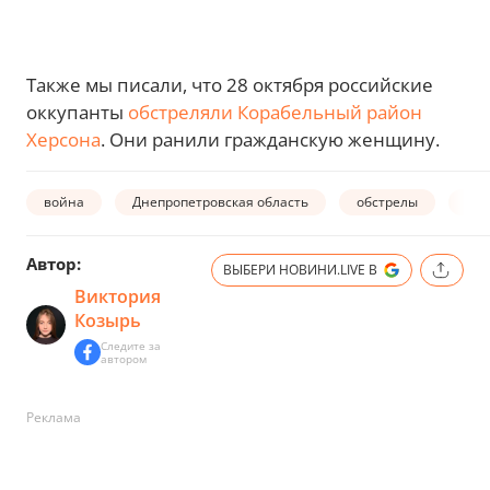
Также мы писали, что 28 октября российские
оккупанты
обстреляли Корабельный район
Херсона
. Они ранили гражданскую женщину.
война
Днепропетровская область
обстрелы
окк
Автор:
ВЫБЕРИ НОВИНИ.LIVE В
Виктория
Козырь
Следите за
автором
Реклама