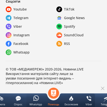
Соцсети
Youtube
TikTok
Telegram
Google News
Viber
Spotify
Instagram
SoundCloud
Facebook
RSS
Whatsapp
© ТОВ «МЕДІАМЕРЕЖІ» 2020-2026, Новини.LIVE
Використання матеріалів сайту лише за
умови посилання (для інтернет-видань –
гіперпосилання) на «Новини.LIVE»
люта
Опрос
WhatsApp
Ексклюзив
Viber
Tele
Помощь